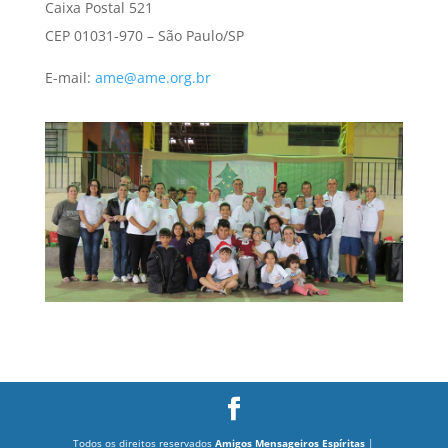
Caixa Postal 521
CEP 01031-970 – São Paulo/SP
E-mail:
ame@ame.org.br
Todos os direitos reservados
Amigos Mensageiros Espíritas
|