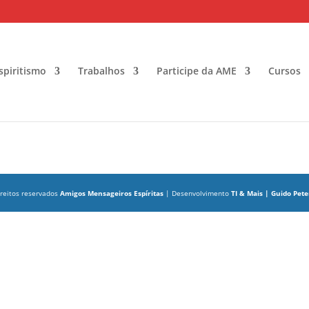
spiritismo
Trabalhos
Participe da AME
Cursos
ireitos reservados
Amigos Mensageiros Espíritas
| Desenvolvimento
TI & Mais | Guido Pete