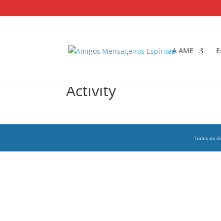
A AME
E
Activity
Todos os d